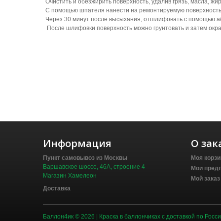
Очистить и обезжирить поверхность, удалив грязь, масла, ж
С помощью шпателя нанести на ремонтируемую поверхност
Через 30 минут после высыхания, отшлифовать с помощью а
После шлифовки поверхность можно грунтовать и затем окр
Информация
О зак
Пункт самовывоз из Москвы
Моя корзи
Варшавское шоссе, 46А, строение 4
Мои пред
Магазин Хамелеон
Мой заказ
Доставка
Баллон4ик © 2026
| Краска в баллончиках с доставкой по Росси