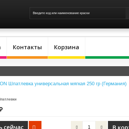
а
Контакты
Корзина
 Шпатлевка универсальная мягкая 250 гр (Германия)
патлевки
₽
ь сейчас