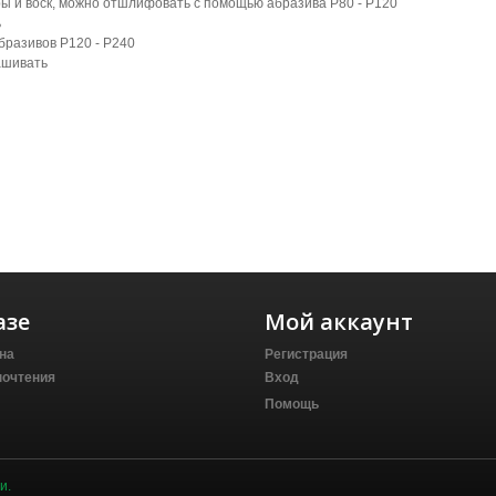
иры и воск, можно отшлифовать с помощью абразива P80 - P120
ь
бразивов P120 - P240
ашивать
азе
Мой аккаунт
на
Регистрация
почтения
Вход
Помощь
и.