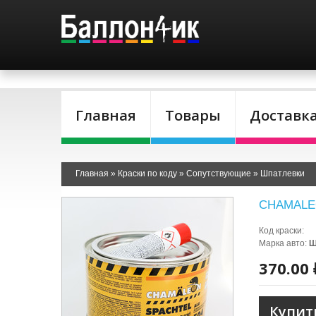
Главная
Товары
Доставк
Главная
»
Краски по коду
»
Сопутствующие
»
Шпатлевки
CHAMALEON
Код краски
:
Марка авто
:
Ш
370.00 
Купит