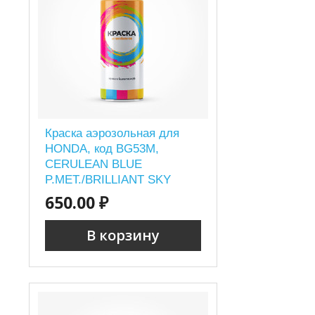
Краска аэрозольная для
HONDA, код BG53M,
CERULEAN BLUE
P.MET./BRILLIANT SKY
P.MET.
650.00 ₽
В корзину