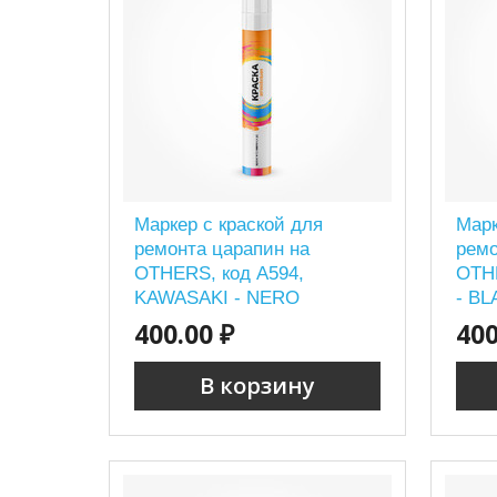
Маркер с краской для
Марк
ремонта царапин на
ремо
OTHERS, код A594,
OTH
KAWASAKI - NERO
- B
400.00 ₽
400
В корзину