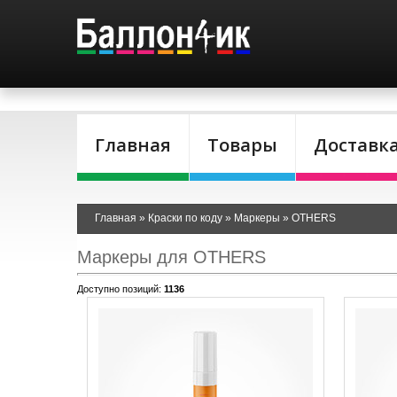
Главная
Товары
Доставк
Главная
»
Краски по коду
»
Маркеры
»
OTHERS
Маркеры для OTHERS
Доступно позиций
:
1136