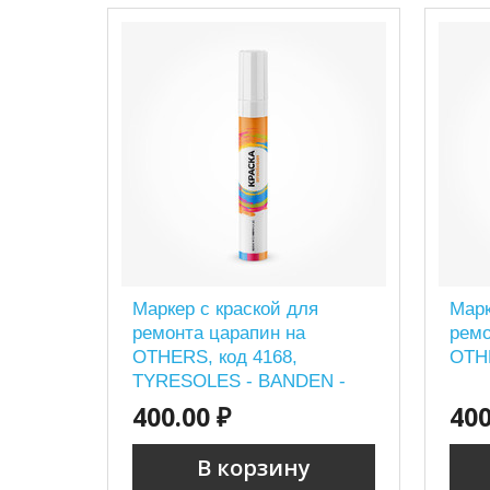
Маркер с краской для
Марк
ремонта царапин на
ремо
OTHERS, код 4168,
OTHE
TYRESOLES - BANDEN -
ZWART
400.00 ₽
400
В корзину