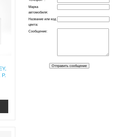
Марка
автомобиля:
Название или код
цвета:
Сообщение:
EY,
 P.