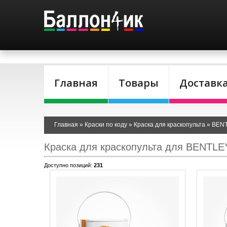
Главная
Товары
Доставк
Главная
»
Краски по коду
»
Краска для краскопульта
»
BEN
Краска для краскопульта для BENTLE
Доступно позиций
:
231