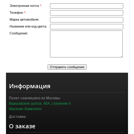
Электронная почта
*
:
Телефон
*
:
Марка автомобиля:
Название или код цвета:
Сообщение:
Информация
Пункт самовывоз из Москвы
Варшавское шоссе, 46А, строение 4
Магазин Хамелеон
Доставка
О заказе